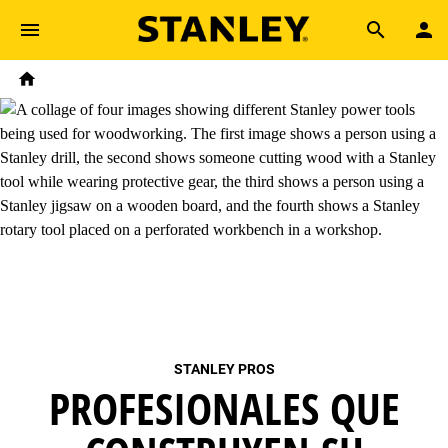
Skip to main content
Breadcrumb
Search
Home
STANLEY PROS
PROFESIONALES QUE