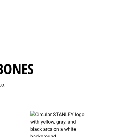
RBONES
to.