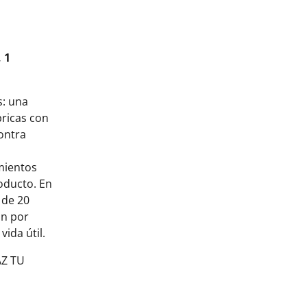
 1
s: una
bricas con
ontra
mientos
oducto. En
 de 20
an por
ida útil.
AZ TU