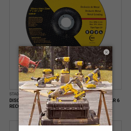
×
STA0414
DISCO de ESMERILADO de METAL 180 RECORDAR 6
RECORDAR 22.23 mm T27