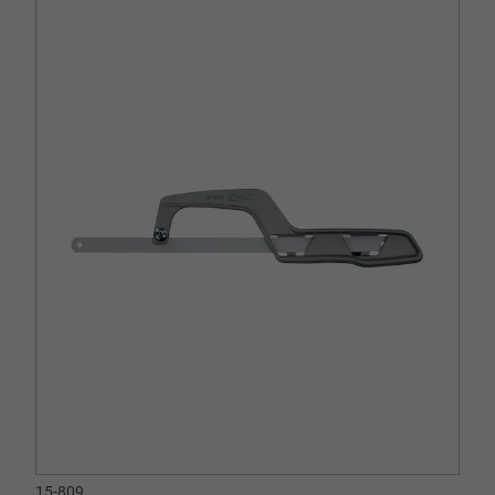
15-809