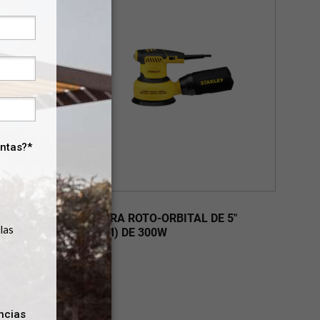
SS30
LIJADORA ROTO-ORBITAL DE 5"
DE 280W
(125MM) DE 300W