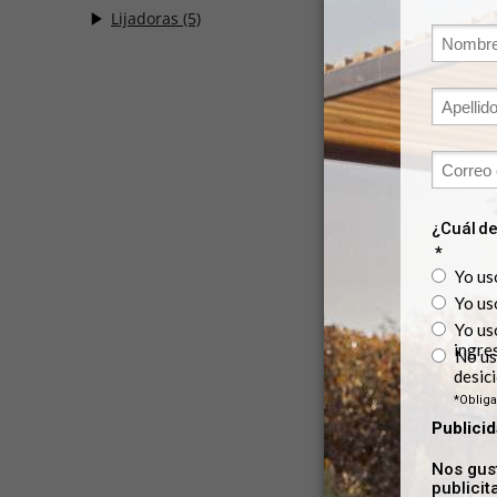
Lijadoras
(5)
STEL401
LIJADORA