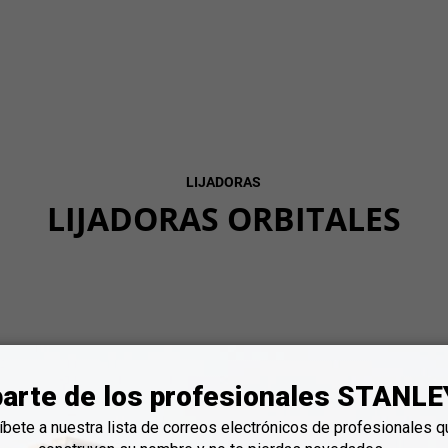
LIJADORAS
LIJADORAS ORBITALES
os