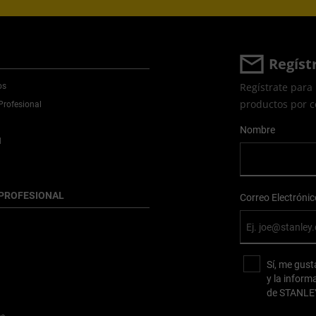
Regíst
Regístrate para 
os
productos por c
Profesional
User Details
Nombre
d
PROFESIONAL
Correo Electrónic
Sí, me gust
y la inform
de STANLE