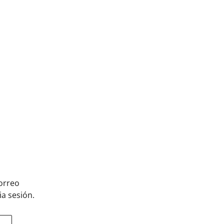
orreo
ia sesión.