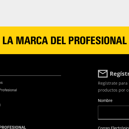
Regíst
Regístrate para 
os
productos por c
Profesional
User Details
Nombre
d
PROFESIONAL
Correo Electrónic