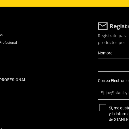
Regíst
Regístrate para 
os
productos por c
Profesional
User Details
Nombre
d
PROFESIONAL
Correo Electrónic
Sí, me gust
y la inform
de STANLE