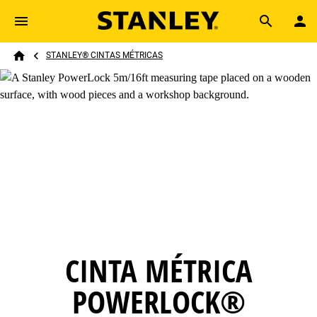
Skip to main content
Breadcrumb
Search
STANLEY® CINTAS MÉTRICAS
Home
CINTA MÉTRICA
POWERLOCK®