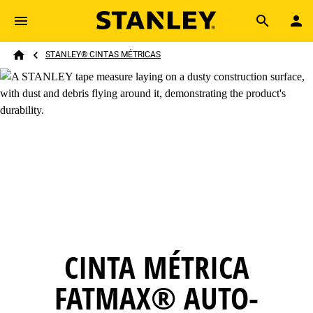
Skip to main content
Breadcrumb
Search
STANLEY® CINTAS MÉTRICAS
Home
CINTA MÉTRICA
FATMAX® AUTO-