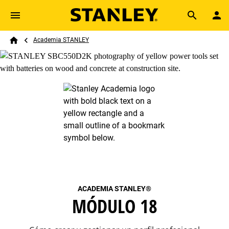
Skip to main content
Breadcrumb
Search
Academia STANLEY
Home
ACADEMIA STANLEY
®
MÓDULO 18