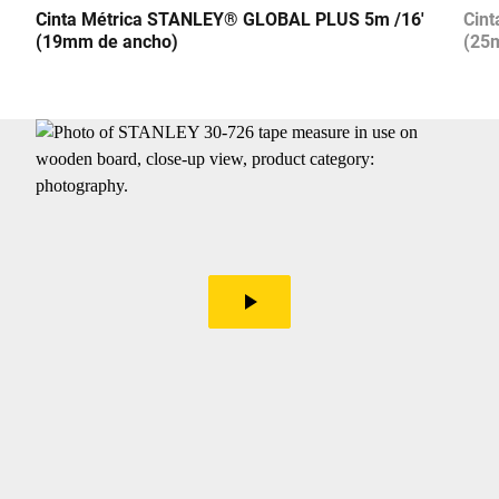
Cinta Métrica STANLEY® GLOBAL PLUS 5m /16'
Cin
(19mm de ancho)
(25
play_arrow