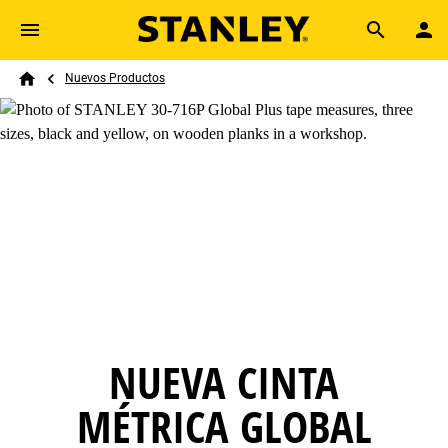
Skip to main content
Breadcrumb
Search
Nuevos Productos
Home
NUEVA CINTA
MÉTRICA GLOBAL